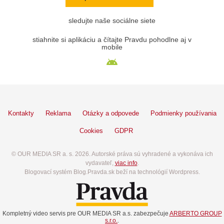
sledujte naše sociálne siete
stiahnite si aplikáciu a čítajte Pravdu pohodlne aj v
mobile
Kontakty
Reklama
Otázky a odpovede
Podmienky používania
Cookies
GDPR
© OUR MEDIA SR a. s. 2026. Autorské práva sú vyhradené a vykonáva ich
vydavateľ,
viac info
.
Blogovací systém Blog.Pravda.sk beží na technológií Wordpress.
Kompletný video servis pre OUR MEDIA SR a.s. zabezpečuje
ARBERTO GROUP
s.r.o.
.