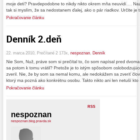
moje deti? Pravdepodobne to nikdy nikto okrem mňa neuvidí…. N
tak si myslím, že sa nedostanem ďalej, ako o pár riadkov. Určite je 
Pokračovanie článku
Denník 2.deň
22. marca 2010, Prečítané 2 173x,
nespoznan
,
Denník
Nie Som, Nuž, práve som si prečítal to, čo som napísal pred dvom
sa potom k tomu vrátil? Pretože je to istým spôsobom oslobodzujú
zveril. Nie, že by som sa nemal komu, ale nedokážem sa zveriť člo
ktorý ma pozná ako konkrétnu osobu. Takto nikto ani len netuší kt
Pokračovanie článku
RSS
nespoznan
nespoznan.blog.pravda.sk