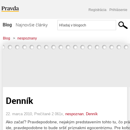
Registrácia
Prihlásenie
Blog
Najnovšie články
Najčítanejšie články
Blog
>
nespoznany
Najkomentovanejšie články
Zoznam blogov
Komerčné blogy
Denník
22. marca 2010, Prečítané 2 061x,
nespoznan
,
Denník
Ako začať? Pravdepodobne, nejakým predstavením tohto tu, čo práv
ide, pravdepodobne to bude sršiť príznakmi egocentrizmu. Pre koho